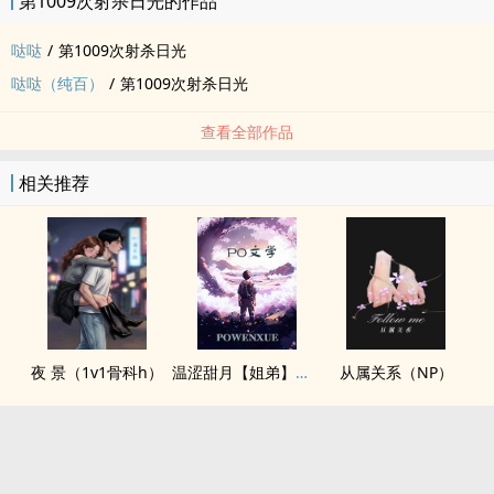
第1009次射杀日光的作品
哒哒
/
第1009次射杀日光
哒哒（纯百）
/
第1009次射杀日光
查看全部作品
相关推荐
夜 景（1v1骨科h）
温涩甜月【姐弟】【1v1】
从属关系（NP）