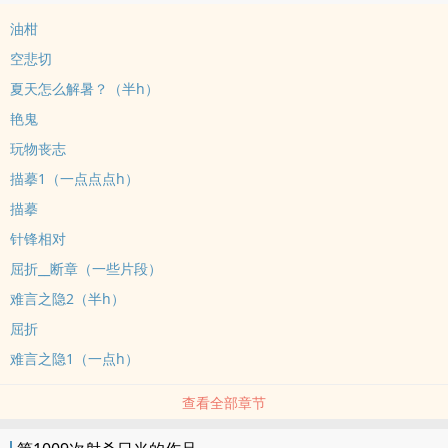
油柑
空悲切
夏天怎么解暑？（半h）
艳鬼
玩物丧志
描摹1（一点点点h）
描摹
针锋相对
屈折__断章（一些片段）
难言之隐2（半h）
屈折
难言之隐1（一点h）
查看全部章节