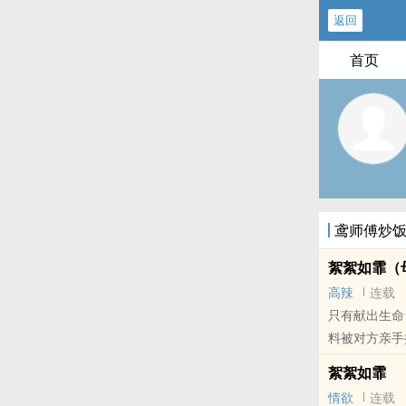
返回
首页
鸢师傅炒
絮絮如霏（
高辣
连载
只有献出生命
料被对方亲手
锁在心底最深
絮絮如霏
去不了有太阳
情欲
连载
儿童缺失母爱