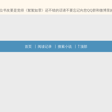
位书友要是觉得《絮絮如霏（母子）》还不错的话请不要忘记向您QQ群
位书友要是觉得《絮絮如霏》还不错的话请不要忘记向您QQ群和微博里
首页
阅读记录
搜索小说
顶部