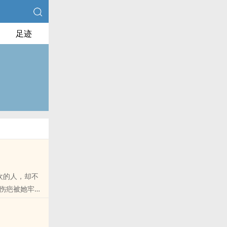
足迹
欢的人，却不
的伤疤被她牢牢
天的雨，我们都
孕，男主留守