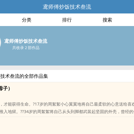
鸢师傅炒饭技术叁流
分类
排行
搜索
鸢师傅炒饭技术叁流
共收录 2 部作品
饭技术叁流的全部作品集
母子）
，才能获得生命。?17岁的周絮絮小心翼翼地将自己最柔软的心意送给喜
推入地狱。??34岁的周絮絮将自己从头到脚都武装起坚固的外壳，曾经
处。“我看见你，就好像看见了17岁的自己。”??“絮是春天的雪，霏是春
的明天了。”?———雷点密集，不吃慎入———亲生母子，女主未成年先
，年龄差17岁（周