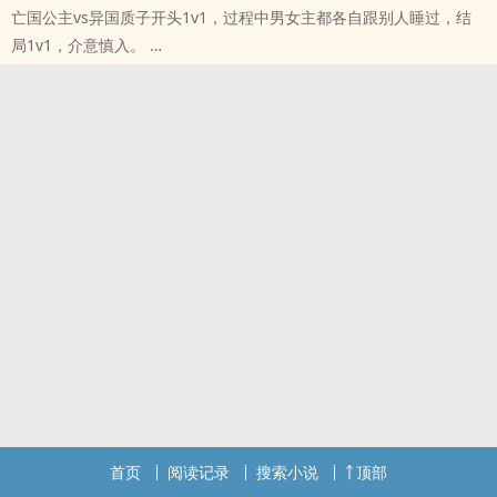
亡国公主vs异国质子开头1v1，过程中男女主都各自跟别人睡过，结
根上的两颗树——根是斩不断的血缘，枝是烧不尽的欲望，叶是
局1v1，介意慎入。
本站提示：各位书友要是觉得《生死树》还不错的话请不要忘记向您
本站提示：各位书友要是觉得《藤萝枝》还不错的话请不要忘记向您
QQ群和微博里的朋友推荐哦！
QQ群和微博里的朋友推荐哦！
首页
阅读记录
搜索小说
顶部