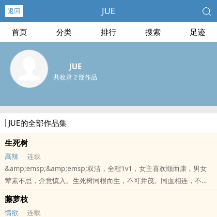
JUE
返回
首页
分类
排行
搜索
足迹
JUE
共收录 2 部作品
JUE的全部作品集
生死树
高辣
连载
&amp;emsp;&amp;emsp;双洁，全程1v1，女主喜欢颐而康，男女
荤素不忌，介意慎入。生死树同根而生，不可并茂。同血相连，不可
相恋。世人畏之，谓之天命。吾辈逆之，谓之——宁负如来不负卿。-
藤萝枝
-----他们终于站到了彼此面前。他望着她，眼底浮现的，是失而复得
情欲
连载
的半身。她看着他，心中明灭的，是命中注定的劫数。他们是同一树