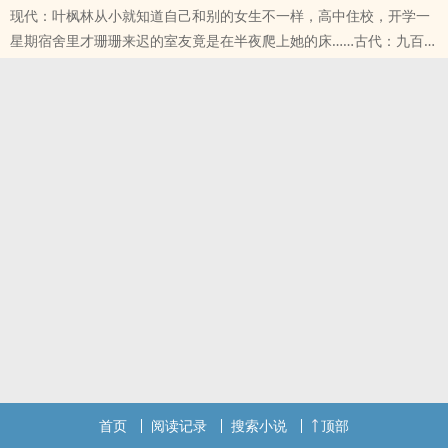
现代：叶枫林从小就知道自己和别的女生不一样，高中住校，开学一
星期宿舍里才珊珊来迟的室友竟是在半夜爬上她的床……古代：九百年
前的大齐王朝，当今圣上的十皇子叶清玄生的一张好皮囊，远远望
去，竟比姑娘们还要秀气几分。其于十五岁开宫立府后，来者不拒，
后院夜夜笙歌，可整整五年，后院竟未有皇孙降生，世人私下皆言是
王爷身子有恙，是老天爷瞧她生平太过顺遂要给她使绊子呢，而又过
了一年，璘亲王叶清玄的身子也垮了。这时
本站提示：各位书友要是觉得《九尾白狐是我前世妻（futa 百合）》
还不错的话请不要忘记向您QQ群和微博里的朋友推荐哦！
首页
阅读记录
搜索小说
顶部