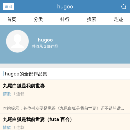
hugoo
返回
首页
分类
排行
搜索
足迹
hugoo
共收录 2 部作品
hugoo的全部作品集
九尾白狐是我前世妻
情欲
连载
本站提示：各位书友要是觉得《九尾白狐是我前世妻》还不错的话请
不要忘记向您QQ群和微博里的朋友推荐哦！
九尾白狐是我前世妻（futa 百合）
情欲
连载