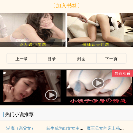
〔加入书签〕
上一章
目录
封面
下一页
热门小说推荐
转生成为肉文女主的女儿后（星际nph）
魔王母女的床上秘情（gl乱伦）
湖底（亲父女）