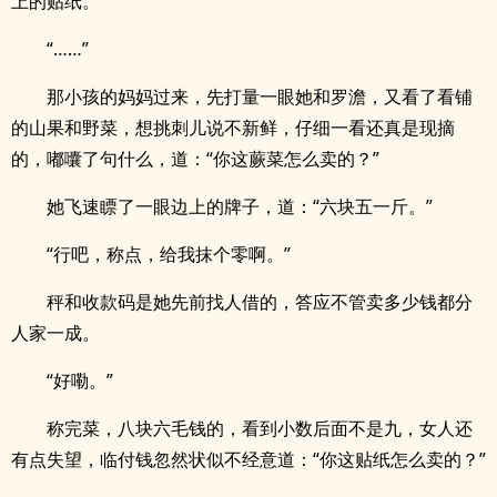
上的贴纸。
“……”
那小孩的妈妈过来，先打量一眼她和罗澹，又看了看铺
的山果和野菜，想挑刺儿说不新鲜，仔细一看还真是现摘
的，嘟囔了句什么，道：“你这蕨菜怎么卖的？”
她飞速瞟了一眼边上的牌子，道：“六块五一斤。”
“行吧，称点，给我抹个零啊。”
秤和收款码是她先前找人借的，答应不管卖多少钱都分
人家一成。
“好嘞。”
称完菜，八块六毛钱的，看到小数后面不是九，女人还
有点失望，临付钱忽然状似不经意道：“你这贴纸怎么卖的？”