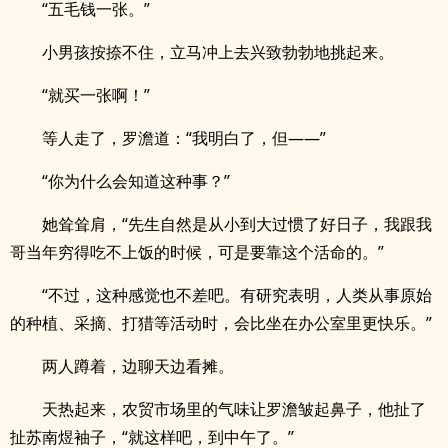
“五毛钱一张。”
小男孩按捺不住，立马冲上去兴致勃勃地挑起来。
“就买一张啊！”
等人走了，罗澹道：“我明白了，但——”
“你为什么会知道这种事？”
她耸耸肩，“先生自然是从小到大过惯了好日子，我跟我
哥当年穷得吃不上饭的时候，可是要靠这个活命的。”
“不过，这种感觉也不差吧。有研究表明，人类从事原始
的种植、采摘、打猎等活动时，会比坐在办公室里更快乐。”
两人蹲着，边聊天边看摊。
天热起来，农贸市场里的气味让罗澹皱起鼻子，他扯了
扯苏南煜袖子，“就这样吧，到中午了。”