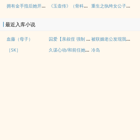
拥有金手指后她开始为所欲为（nph）
《玉壶传》（骨科）（兄妹）（np）
重生之纨绔女公子（NPH）
最近入库小说
囚爱【亲叔侄 强制 1v1 H】
被联姻老公发现我写po文后
血藤（母子）
久谋心动/和前任她小姨先婚后爱
［SK］
冷岛