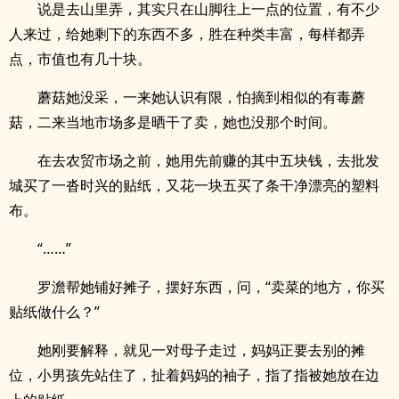
说是去山里弄，其实只在山脚往上一点的位置，有不少
人来过，给她剩下的东西不多，胜在种类丰富，每样都弄
点，市值也有几十块。
蘑菇她没采，一来她认识有限，怕摘到相似的有毒蘑
菇，二来当地市场多是晒干了卖，她也没那个时间。
在去农贸市场之前，她用先前赚的其中五块钱，去批发
城买了一沓时兴的贴纸，又花一块五买了条干净漂亮的塑料
布。
“……”
罗澹帮她铺好摊子，摆好东西，问，“卖菜的地方，你买
贴纸做什么？”
她刚要解释，就见一对母子走过，妈妈正要去别的摊
位，小男孩先站住了，扯着妈妈的袖子，指了指被她放在边