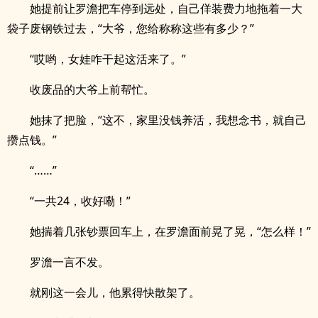
她提前让罗澹把车停到远处，自己佯装费力地拖着一大
袋子废钢铁过去，“大爷，您给称称这些有多少？”
“哎哟，女娃咋干起这活来了。”
收废品的大爷上前帮忙。
她抹了把脸，“这不，家里没钱养活，我想念书，就自己
攒点钱。”
“……”
“一共24，收好嘞！”
她揣着几张钞票回车上，在罗澹面前晃了晃，“怎么样！”
罗澹一言不发。
就刚这一会儿，他累得快散架了。