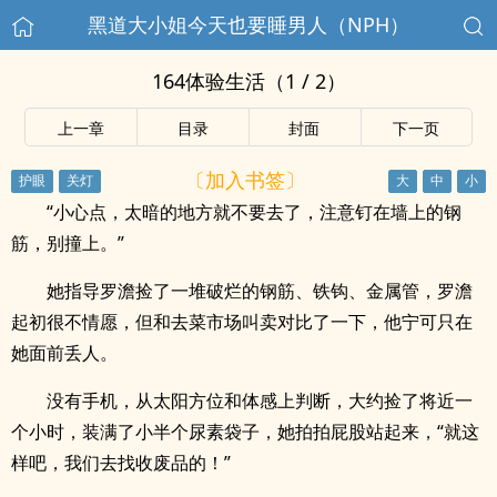
黑道大小姐今天也要睡男人（NPH）
164体验生活（1 / 2）
上一章
目录
封面
下一页
〔加入书签〕
“小心点，太暗的地方就不要去了，注意钉在墙上的钢
筋，别撞上。”
她指导罗澹捡了一堆破烂的钢筋、铁钩、金属管，罗澹
起初很不情愿，但和去菜市场叫卖对比了一下，他宁可只在
她面前丢人。
没有手机，从太阳方位和体感上判断，大约捡了将近一
个小时，装满了小半个尿素袋子，她拍拍屁股站起来，“就这
样吧，我们去找收废品的！”