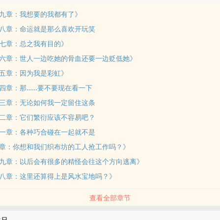
九章：我想要的我都有了》
八章：命运就是那么喜欢开玩笑
七章：总之我有目的》
六章：世人一边吃她的骨血还要一边贬低她》
五章：因为我是彩虹》
四章：那……要不要现在看一下
三章：无论如何我一定留住这条
二章：它们繁衍应该不容易吧？
一章：各种巧合碰在一起就不是
章：你想和我们织布坊的工人抢工作吗？》
九章：以后会有很多的精怪会往这个方向逃离》
八章：这里还算得上是风水宝地吗？》
查看全部章节