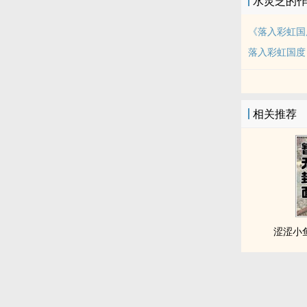
水灵芝的
《落入彩虹国
落入彩虹国度
相关推荐
涩涩小