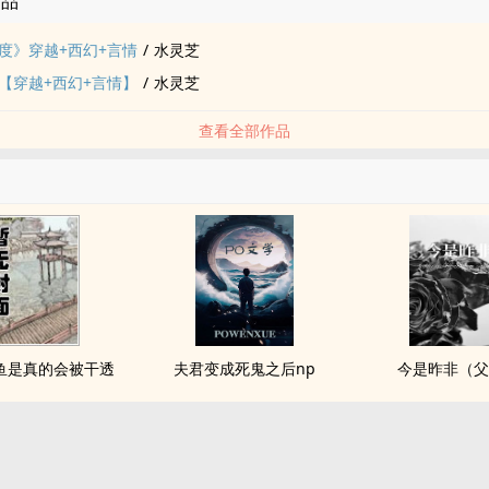
作品
度》穿越+西幻+言情
/
水灵芝
【穿越+西幻+言情】
/
水灵芝
查看全部作品
鱼是真的会被干透
夫君变成死鬼之后np
今是昨非（