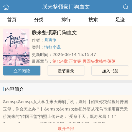
朕来整顿豪门狗血文
首页
分类
排行
搜索
足迹
朕来整顿豪门狗血文
作者：
月离争
类别：
情欲小说
2026-06-14 15:15:47
更新时间：
最新章节：
第154章 正文完 再回头龙椅空荡荡
立即阅读
章节目录
加入书架
内容简介
&emsp;&emsp;女大学生宋天养刷手机，刷到【如果你突然捡到传国
玉玺，你会怎么办？】&emsp;&emsp;她把外婆从花鸟市场用百元天
价淘来的“传国玉玺”拍照上传评论：“受命于天，既寿永昌！！”
&emsp;&emsp;……结果就八个字，激活了玉玺上的皇帝..
展开全部